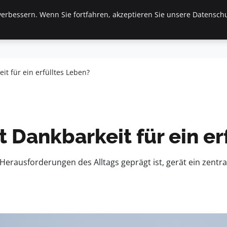
erbessern. Wenn Sie fortfahren, akzeptieren Sie unsere Datenschu
inanzen & Immobilien
Frauen / Mode
General
Ges
it für ein erfülltes Leben?
t Dankbarkeit für ein er
en Herausforderungen des Alltags geprägt ist, gerät ein zen