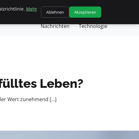
tzrichtlinie.
Mehr
chäft
Gesundheit
Kochen
Nachricht
Ablehnen
Akzeptieren
Nachrichten
Technologie
fülltes Leben?
traler Wert zunehmend […]