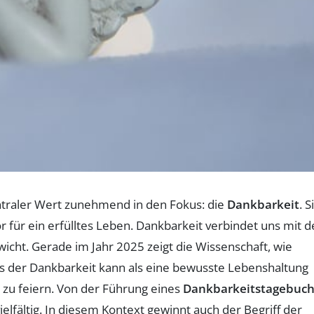
zentraler Wert zunehmend in den Fokus: die
Dankbarkeit
. S
or für ein erfülltes Leben. Dankbarkeit verbindet uns mit 
icht. Gerade im Jahr 2025 zeigt die Wissenschaft, wie
xis der Dankbarkeit kann als eine bewusste Lebenshaltung
 zu feiern. Von der Führung eines
Dankbarkeitstagebuch
elfältig. In diesem Kontext gewinnt auch der Begriff der