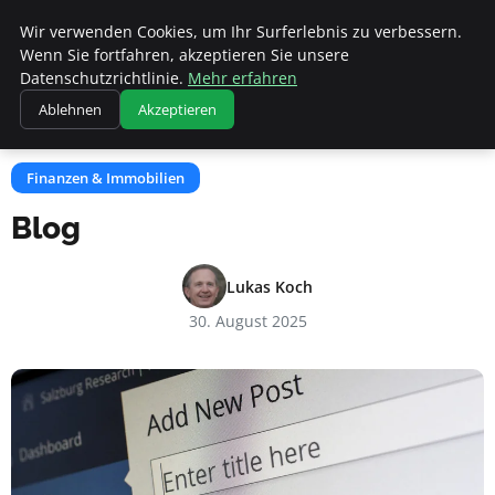
Geheimesleben
Wir verwenden Cookies, um Ihr Surferlebnis zu verbessern.
Wenn Sie fortfahren, akzeptieren Sie unsere
Datenschutzrichtlinie.
Mehr erfahren
Startseite
Finanzen & Immobilien
Blog
Ablehnen
Akzeptieren
Finanzen & Immobilien
Blog
Lukas Koch
30. August 2025