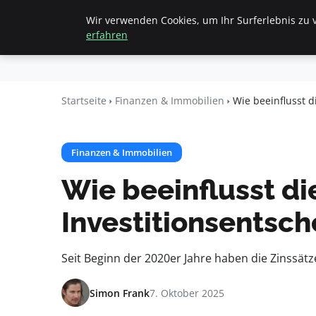
Wir verwenden Cookies, um Ihr Surferlebnis zu v
Startseite
F
Geheimesleb
erfahren
en
Startseite
Finanzen & Immobilien
Wie beeinflusst 
Finanzen & Immobilien
Wie beeinflusst d
Investitionsentsc
Seit Beginn der 2020er Jahre haben die Zinssätz
Simon Frank
7. Oktober 2025