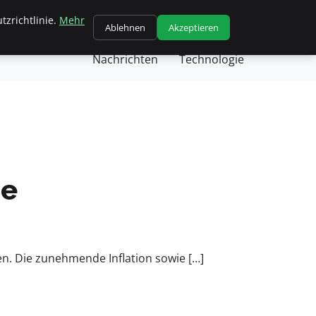
tzrichtlinie.
Mehr
chäft
Gesundheit
Kochen
Nachricht
Ablehnen
Akzeptieren
Nachrichten
Technologie
ne
en. Die zunehmende Inflation sowie […]