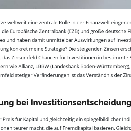
tze weltweit eine zentrale Rolle in der Finanzwelt einge
e die Europäische Zentralbank (EZB) und große deutsche 
ses und haben damit unmittelbar Auswirkungen auf Invest
cklung konkret meine Strategie? Die steigenden Zinsen ers
gt das Zinsumfeld Chancen für Investitionen in bestimmte 
sern wie Allianz, LBBW (Landesbank Baden-Württemberg)
Umfeld stetiger Veränderungen ist das Verständnis der Zi
lung bei Investitionsentscheidun
 Preis für Kapital und gleichzeitig ein spiegelbildlicher In
itionen teurer macht, die auf Fremdkapital basieren. Gleic