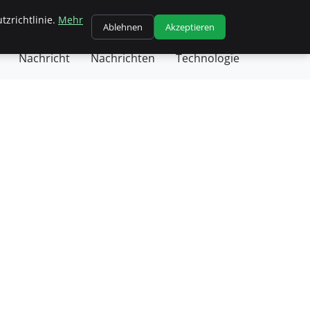
tzrichtlinie.
Mehr
eneral
Geschäft
Gesundheit
Kochen
Ablehnen
Akzeptieren
Nachricht
Nachrichten
Technologie