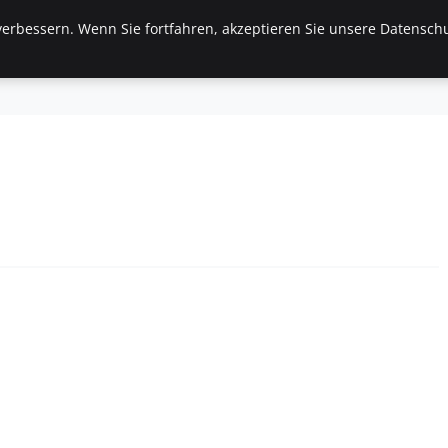
erbessern. Wenn Sie fortfahren, akzeptieren Sie unsere Datenschu
tartseite
Finanzen & Immobilien
Frauen / Mode
G