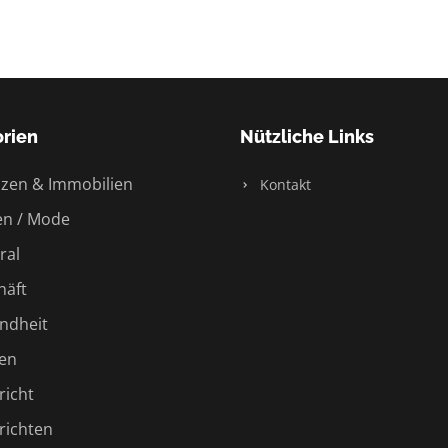
rien
Nützliche Links
zen & Immobilien
Kontakt
n / Mode
ral
äft
ndheit
en
icht
ichten