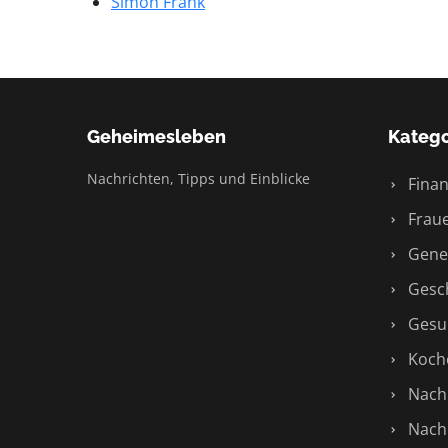
Simon Frank
Geheimesleben
Katego
Nachrichten, Tipps und Einblicke
Finan
Fraue
Gene
Gesch
Gesu
Koch
Nachr
Nachr