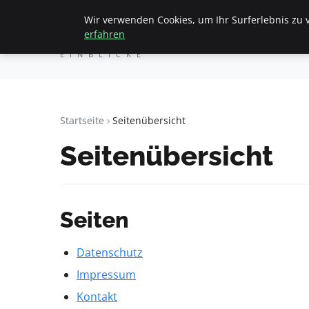
Wir verwenden Cookies, um Ihr Surferlebnis zu v
Geheimesleben
S
erfahren
NACHRICHTEN, TIPPS UND
EINBLICKE
Startseite
Seitenübersicht
Seitenübersicht
Seiten
Datenschutz
Impressum
Kontakt