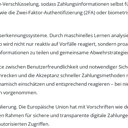
Verschlüsselung, sodass Zahlungsinformationen selbst fü
wie die Zwei-Faktor-Authentifizierung (2FA) oder biometrisc
trugserkennungssysteme. Durch maschinelles Lernen analy
So wird nicht nur reaktiv auf Vorfälle reagiert, sondern p
formationen zu teilen und gemeinsame Abwehrstrategien
nce zwischen Benutzerfreundlichkeit und notwendiger Sic
chrecken und die Akzeptanz schneller Zahlungsmethoden 
namisch einschätzen und entsprechend reagieren – bei nie
gen vorgenommen.
lierung. Die Europäische Union hat mit Vorschriften wie
hen Rahmen für sichere und transparente digitale Zahlung
torisierten Zugriffen.