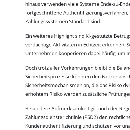
hinaus verwenden viele Systeme Ende-zu-Ende-
fortgeschrittene Authentifizierungsverfahren, 
Zahlungssystemen Standard sind.
Ein weiteres Highlight sind KI-gestützte Be
verdächtige Aktivitäten in Echtzeit erkennen. 
Unternehmen kooperieren dabei häufig, um In
Doch trotz aller Vorkehrungen bleibt die Bala
Sicherheitsprozesse könnten den Nutzer abs
Sicherheitsmechanismen an, die das Risiko dy
erhöhtem Risiko werden zusätzliche Prüfun
Besondere Aufmerksamkeit gilt auch der Regu
Zahlungsdiensterichtlinie (PSD2) den rechtlic
Kundenauthentifizierung und schützen vor unau