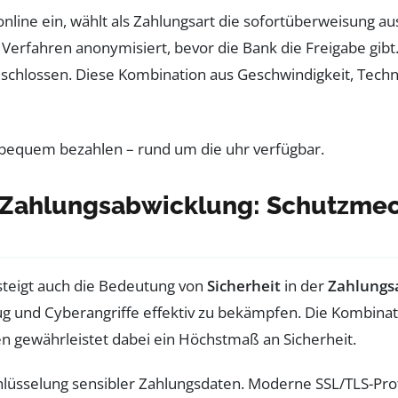
t online ein, wählt als Zahlungsart die sofortüberweisung
Verfahren anonymisiert, bevor die Bank die Freigabe gibt
eschlossen. Diese Kombination aus Geschwindigkeit, Techn
len Zahlungsabwicklung: Schutzm
steigt auch die Bedeutung von
Sicherheit
in der
Zahlungs
 und Cyberangriffe effektiv zu bekämpfen. Die Kombinati
ewährleistet dabei ein Höchstmaß an Sicherheit.
chlüsselung sensibler Zahlungsdaten. Moderne SSL/TLS-Pr