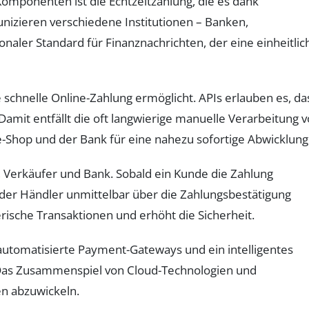
omponenten ist die Echtzeitzahlung, die es dank
nizieren verschiedene Institutionen – Banken,
onaler Standard für Finanznachrichten, der eine einheitlic
e schnelle Online-Zahlung ermöglicht. APIs erlauben es, da
mit entfällt die oft langwierige manuelle Verarbeitung 
-Shop und der Bank für eine nahezu sofortige Abwicklung
, Verkäufer und Bank. Sobald ein Kunde die Zahlung
ass der Händler unmittelbar über die Zahlungsbestätigung
rische Transaktionen und erhöht die Sicherheit.
 automatisierte Payment-Gateways und ein intelligentes
 Das Zusammenspiel von Cloud-Technologien und
en abzuwickeln.