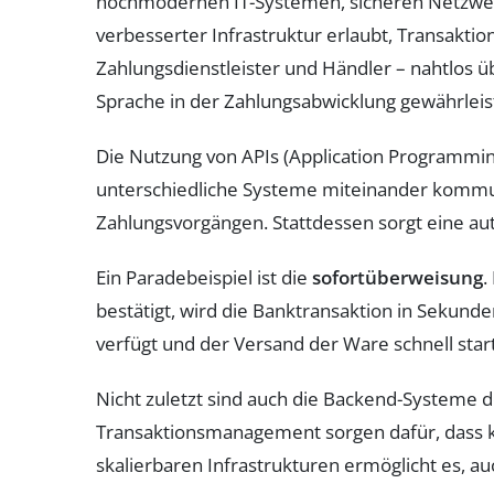
hochmodernen IT-Systemen, sicheren Netzwerke
verbesserter Infrastruktur erlaubt, Transakt
Zahlungsdienstleister und Händler – nahtlos üb
Sprache in der Zahlungsabwicklung gewährleis
Die Nutzung von APIs (Application Programming 
unterschiedliche Systeme miteinander kommuni
Zahlungsvorgängen. Stattdessen sorgt eine au
Ein Paradebeispiel ist die
sofortüberweisung
.
bestätigt, wird die Banktransaktion in Sekunden
verfügt und der Versand der Ware schnell star
Nicht zuletzt sind auch die Backend-Systeme d
Transaktionsmanagement sorgen dafür, dass 
skalierbaren Infrastrukturen ermöglicht es, 