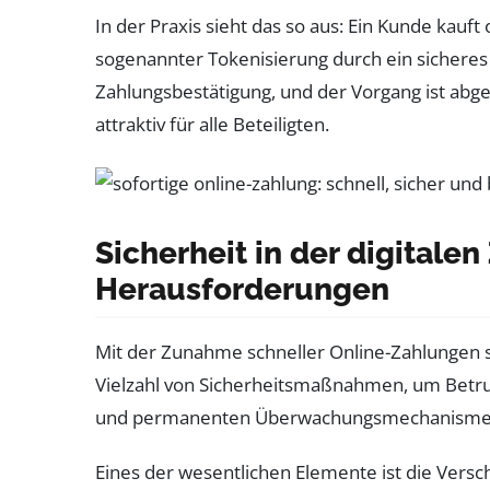
In der Praxis sieht das so aus: Ein Kunde kauf
sogenannter Tokenisierung durch ein sicheres 
Zahlungsbestätigung, und der Vorgang ist abg
attraktiv für alle Beteiligten.
Sicherheit in der digita
Herausforderungen
Mit der Zunahme schneller Online-Zahlungen 
Vielzahl von Sicherheitsmaßnahmen, um Betrug
und permanenten Überwachungsmechanismen g
Eines der wesentlichen Elemente ist die Vers