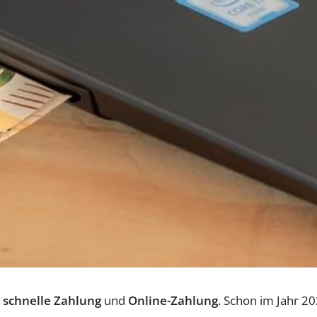
r
schnelle Zahlung
und
Online-Zahlung
. Schon im Jahr 2