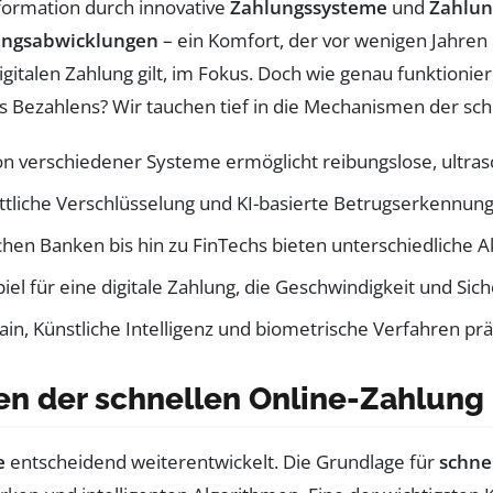
sformation durch innovative
Zahlungssysteme
und
Zahlun
ungsabwicklungen
– ein Komfort, der vor wenigen Jahren
r digitalen Zahlung gilt, im Fokus. Doch wie genau funktio
es Bezahlens? Wir tauchen tief in die Mechanismen der sch
on verschiedener Systeme ermöglicht reibungslose, ultras
ttliche Verschlüsselung und KI-basierte Betrugserkennun
chen Banken bis hin zu FinTechs bieten unterschiedliche 
iel für eine digitale Zahlung, die Geschwindigkeit und Sich
in, Künstliche Intelligenz und biometrische Verfahren pr
en der schnellen Online-Zahlung
e
entscheidend weiterentwickelt. Die Grundlage für
schne