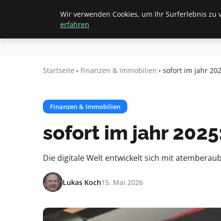
Wir verwenden Cookies, um Ihr Surferlebnis zu v
Startseite
F
Geheimesleb
erfahren
en
Startseite
Finanzen & Immobilien
sofort im jahr 20
Finanzen & Immobilien
sofort im jahr 202
Die digitale Welt entwickelt sich mit atemberau
Lukas Koch
15. Mai 2026