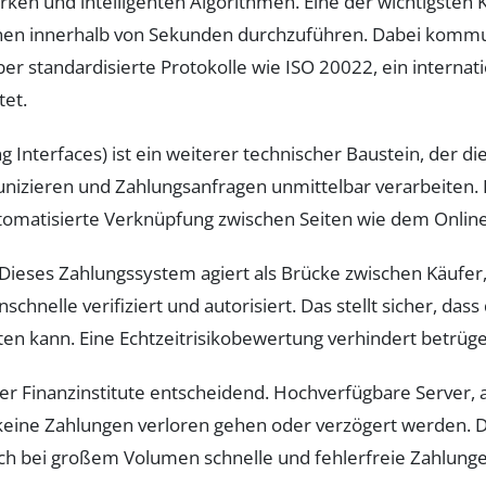
n und intelligenten Algorithmen. Eine der wichtigsten K
ionen innerhalb von Sekunden durchzuführen. Dabei kommu
er standardisierte Protokolle wie ISO 20022, ein internati
tet.
Interfaces) ist ein weiterer technischer Baustein, der di
zieren und Zahlungsanfragen unmittelbar verarbeiten. Da
tomatisierte Verknüpfung zwischen Seiten wie dem Online
 Dieses Zahlungssystem agiert als Brücke zwischen Käufer
schnelle verifiziert und autorisiert. Das stellt sicher, d
ten kann. Eine Echtzeitrisikobewertung verhindert betrüge
er Finanzinstitute entscheidend. Hochverfügbare Server,
keine Zahlungen verloren gehen oder verzögert werden.
auch bei großem Volumen schnelle und fehlerfreie Zahlung