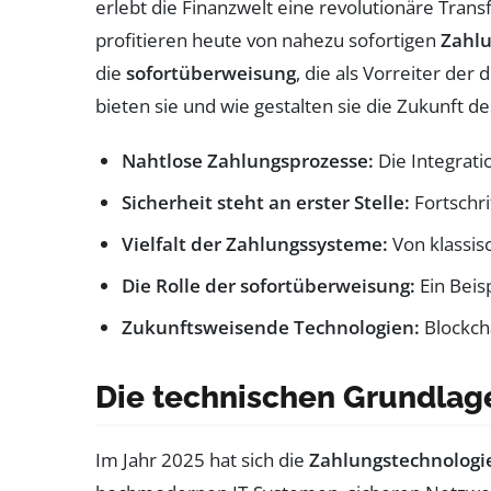
erlebt die Finanzwelt eine revolutionäre Tran
profitieren heute von nahezu sofortigen
Zahl
die
sofortüberweisung
, die als Vorreiter de
bieten sie und wie gestalten sie die Zukunft d
Nahtlose Zahlungsprozesse:
Die Integrati
Sicherheit steht an erster Stelle:
Fortschri
Vielfalt der Zahlungssysteme:
Von klassis
Die Rolle der sofortüberweisung:
Ein Beisp
Zukunftsweisende Technologien:
Blockcha
Die technischen Grundlag
Im Jahr 2025 hat sich die
Zahlungstechnologi