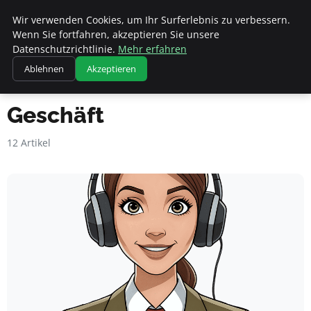
Geheimesleben
Wir verwenden Cookies, um Ihr Surferlebnis zu verbessern.
Wenn Sie fortfahren, akzeptieren Sie unsere
Datenschutzrichtlinie.
Mehr erfahren
Ablehnen
Akzeptieren
Startseite
Geschäft
Geschäft
12 Artikel