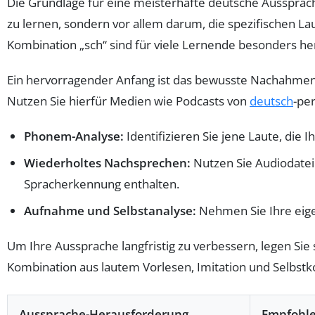
Die Grundlage für eine meisterhafte deutsche Aussprach
zu lernen, sondern vor allem darum, die spezifischen Laut
Kombination „sch“ sind für viele Lernende besonders h
Ein hervorragender Anfang ist das bewusste Nachahmen 
Nutzen Sie hierfür Medien wie Podcasts von
deutsch
-pe
Phonem-Analyse:
Identifizieren Sie jene Laute, die I
Wiederholtes Nachsprechen:
Nutzen Sie Audiodatei
Spracherkennung enthalten.
Aufnahme und Selbstanalyse:
Nehmen Sie Ihre eige
Um Ihre Aussprache langfristig zu verbessern, legen Sie 
Kombination aus lautem Vorlesen, Imitation und Selbstk
Aussprache-Herausforderung
Empfohl