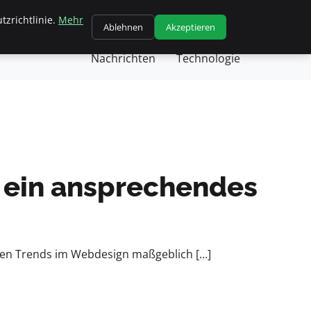
tzrichtlinie.
Mehr
chäft
Gesundheit
Kochen
Nachricht
Ablehnen
Akzeptieren
Nachrichten
Technologie
r ein ansprechendes
eiden Trends im Webdesign maßgeblich […]