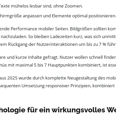
 Texte mühelos lesbar sind, ohne Zoomen.
dschirmgröße anpassen und Elemente optimal positionieren
ichende Performance mobiler Seiten. Bildgrößen sollten 
nachzuladen. So bleiben Ladezeiten kurz, was sich unmitt
inem Rückgang der Nutzerinteraktionen um bis zu 7 % führ
re und kurze Inhalte gefragt. Nutzer wollen schnell finde
enüs mit maximal 5 bis 7 Hauptpunkten kombiniert, ist esse
 aus 2025 wurde durch komplette Neugestaltung des mobi
konsequenten Umsetzung responsiver Prinzipien, kombiniert
ologie für ein wirkungsvolles W