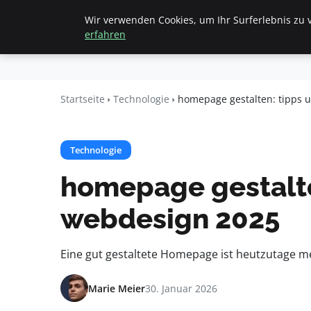
Wir verwenden Cookies, um Ihr Surferlebnis zu v
Startseite
F
Geheimesleb
erfahren
en
Startseite
Technologie
homepage gestalten: tipps 
Technologie
homepage gestalte
webdesign 2025
Eine gut gestaltete Homepage ist heutzutage me
Marie Meier
30. Januar 2026