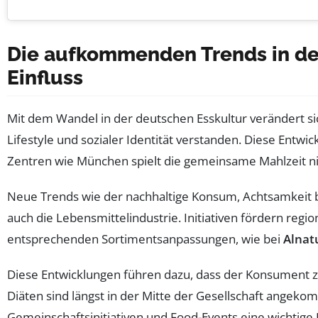
Die aufkommenden Trends in der
Einfluss
Mit dem Wandel in der deutschen Esskultur verändert si
Lifestyle und sozialer Identität verstanden. Diese Entwi
Zentren wie München spielt die gemeinsame Mahlzeit nic
Neue Trends wie der nachhaltige Konsum, Achtsamkeit 
auch die Lebensmittelindustrie. Initiativen fördern reg
entsprechenden Sortimentsanpassungen, wie bei
Alnat
Diese Entwicklungen führen dazu, dass der Konsument zu
Diäten sind längst in der Mitte der Gesellschaft angeko
Gemeinschaftsinitiativen und Food-Events eine wichtige R